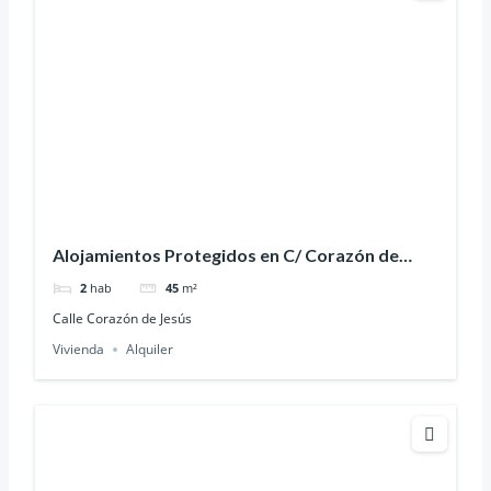
Alojamientos Protegidos en C/ Corazón de
Jesús, 6
2
hab
45
m²
Calle Corazón de Jesús
Vivienda
Alquiler