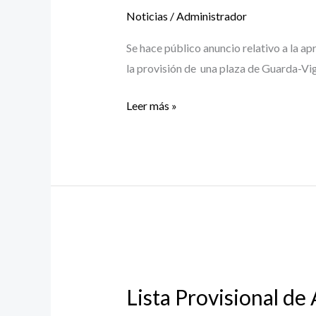
SELECTIVO
Noticias
/
Administrador
PLAZA
GUARDA-
Se hace público anuncio relativo a la a
VIGILANTE
la provisión de una plaza de Guarda-Vi
Leer más »
Lista
Provisional
Lista Provisional de
de