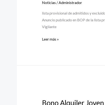
Admitidos….
Noticias
/
Administrador
lista provisional de admitidos y exclui
Anuncio publicado en BOP de la lista pr
Vigilante
Leer más »
Bono
Alquiler
Bono Alquiler Joven
Joven