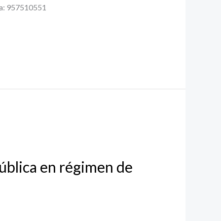
evia: 957510551
pública en régimen de