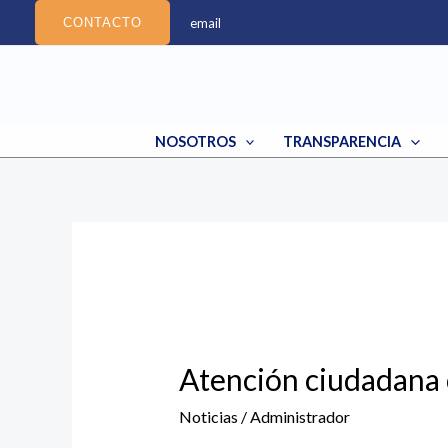
Ir
email
CONTACTO
al
contenido
NOSOTROS
TRANSPARENCIA
Atención
ciudadana
Atención ciudadana 
con
cita
Noticias
/
Administrador
previa