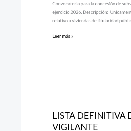
titularidad
Convocatoria para la concesión de subve
pública
ejercicio 2026. Descripción: Únicamente
en
relativo a viviendas de titularidad públ
régimen
de
Leer más »
alquiler
con
opción
a
compra
LISTA
DEFINITIVA
LISTA DEFINITIVA
DEL
PROCESO
VIGILANTE