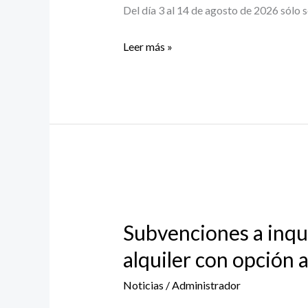
Del día 3 al 14 de agosto de 2026 sólo s
Leer más »
Subvenciones
a
Subvenciones a inqui
inquilinos
de
alquiler con opción 
viviendas
Noticias
/
Administrador
de